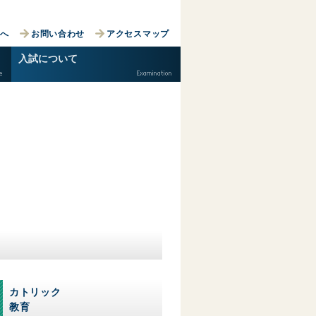
primaire
募集要項
方へ
お問い合わせ
アクセスマップ
必要経費
学校説明会
入試に
ついて
入試に関する Q&A
カトリック
教育