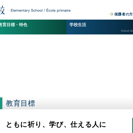
カリタス小学校
Elementary School / École 
外国語教育
年間スケジュール
保護者の
男子の教育
コパン（児童会）・クラブ活動
研究体制
小学校の一日
教育目標
・
特色
学校生活
カリタスで学んで
施設紹介
教育目標
ともに祈り、
学び、
仕える人に