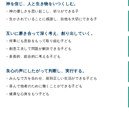
神を信じ、人と生き物を
いつくしむ。
神の優しさを思い起こし、
祈りができる子
生かされていることに感謝し、
自他を大切にできる子
互いに磨き合って深く考え、
創り出していく。
何事にも意欲をもって
取り組む子ども
創意工夫して問題が
解決できる子ども
多面的、総合的に考える子ども
良心の声にしたがって判断し、
実行する。
みんなで力を合わせ、
規則正しい生活が
できる子ども
喜んで他者のために
働くことが
できる子ども
健康な心身をもつ子ども