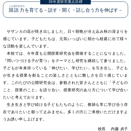
30年度研究重点目標
ことばのちから
国語力
を育てる
－話す・聞く・話し合う力を伸ばす－
サザンカの花が咲き出しました。日々朝晩が冷え込み秋の深まりを
感じています。子どもたちは、元気いっぱいに朝から校庭に出て様々
な活動を楽しんでいます。
本校では、今年度も公開授業研究会を開催することになりました。
『問いつづける子が育つ』をテーマとし研究を継続して参りました。
子どもが本来持っている「伸びたい、学びたい」を引き出し、子ども
が生きる授業を創ることの楽しさとともに難しさを日々感じていま
す。このたびの公開研究会は、参観された皆さんとともに「子どもの
こと、授業のこと」を語り合い、授業研究のあり方について学び合い
たいと考えております。
生き生きと学び続ける子どもたちのように、教師も常に学び合う存
在でありたいと願って止みません。多くの方にご来校いただけますよ
うお誘い申し上げます。
校長 内藤 貞子