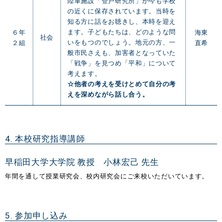
陸軍施設「登戸研究所」が今も学校
の近くに保存されています。当時を
知る方に話をお聴きし、本時を迎え
ます。子どもたちは、どのような問
６年
海東
社会
いをもつのでしょう。地元の方、一
２組
直希
般市民さえも、加害者となっていた
「戦争」を見つめ「平和」について
考えます。
☆他者の考えを受けとめて自分の考
えを深めながら話し合う。
4. 本校研究指導講師
早稲田大学大学院
教授
小林宏己
先生
年間を通して授業研究会、校内研究会にご来校いただいています。
5. 参加申し込み