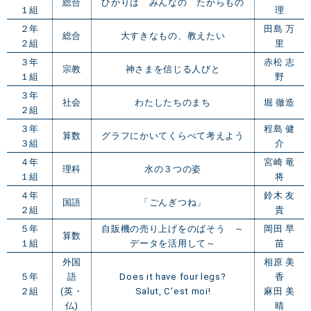
総合
ひかりは みんなの たからもの
１組
理
２年
田島 万
総合
大すきなもの、教えたい
２組
里
３年
赤松 志
宗教
神さまを信じる人びと
１組
野
３年
社会
わたしたちのまち
堀 徹造
２組
３年
程島 健
算数
グラフにかいてくらべて考えよう
３組
介
４年
宮崎 竜
理科
水の３つの姿
１組
将
４年
鈴木 友
国語
「ごんぎつね」
２組
貴
５年
自販機の売り上げをのばそう ～
岡田 早
算数
１組
データを活用して～
苗
外国
相原 美
５年
語
Does it have four legs?
香
２組
(英・
Salut, C'est moi!
麻田 美
仏)
晴