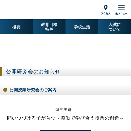
アクセス
カリタス小学校
教育目標
入試に
概要
学校生活
・
特色
ついて
公開研究会のお知らせ
公開授業研究会のご案内
研究主題
問いつづける子が育つ
～協働で学び合う授業の創造～