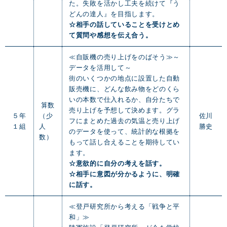
た。失敗を活かし工夫を続けて『う
どんの達人』を目指します。
☆相手の話していることを受けとめ
て質問や感想を伝え合う。
≪自販機の売り上げをのばそう≫～
データを活用して～
街のいくつかの地点に設置した自動
販売機に、どんな飲み物をどのくら
いの本数で仕入れるか、自分たちで
算数
売り上げを予想して決めます。グラ
５年
（少
佐川
フにまとめた過去の気温と売り上げ
１組
人
勝史
のデータを使って、統計的な根拠を
数）
もって話し合えることを期待してい
ます。
☆意欲的に自分の考えを話す。
☆相手に意図が分かるように、明確
に話す。
≪登戸研究所から考える「戦争と平
和」≫