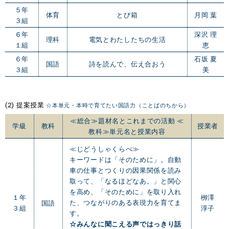
５年
体育
とび箱
月岡 葉
３組
６年
深沢 理
理科
電気とわたしたちの生活
１組
恵
６年
石坂 夏
国語
詩を読んで、伝え合おう
３組
美
(2) 提案授業
☆本単元・本時で育てたい国語力（ことばのちから）
≪総合≫題材名とこれまでの活動 ≪
学級
教科
授業者
教科≫単元名と授業内容
≪じどうしゃくらべ≫
キーワードは「そのために」。自動
車の仕事とつくりの因果関係を読み
取って、「なるほどなあ。」と関心
を高め、「そのために」を取り入れ
１年
栁澤
た、つながりのある表現力を育てま
国語
３組
淳子
す。
☆みんなに聞こえる声ではっきり話