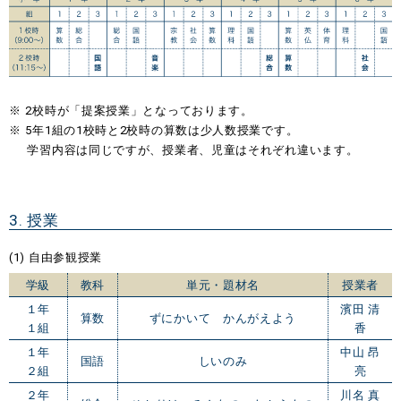
2校時が「提案授業」となっております。
5年1組の1校時と2校時の算数は少人数授業です。
学習内容は同じですが、授業者、児童はそれぞれ違います。
3. 授業
(1) 自由参観授業
学級
教科
単元・題材名
授業者
１年
濱田 清
算数
ずにかいて かんがえよう
１組
香
１年
中山 昂
国語
しいのみ
２組
亮
２年
川名 真