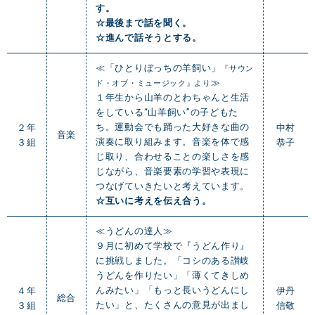
す。
☆最後まで話を聞く。
☆進んで話そうとする。
≪「ひとりぼっちの羊飼い」
『サウン
≫
ド・オブ・ミュージック』より
１年生から山羊のとわちゃんと生活
をしている“山羊飼い”の子どもた
ち。運動会でも踊った大好きな曲の
２年
中村
音楽
演奏に取り組みます。音楽を体で感
３組
恭子
じ取り、合わせることの楽しさを感
じながら、音楽要素の学習や表現に
つなげていきたいと考えています。
☆互いに考えを伝え合う。
≪うどんの達人≫
９月に初めて学校で『うどん作り』
に挑戦しました。「コシのある讃岐
うどんを作りたい」「薄くてきしめ
んみたい」「もっと長いうどんにし
４年
伊丹
総合
たい」と、たくさんの意見が出まし
３組
信敬