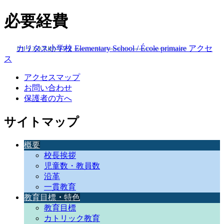
必要経費
カリタス小学校
Elementary School / École primaire
アクセ
ス
アクセスマップ
お問い合わせ
保護者の方へ
サイトマップ
概要
校長挨拶
児童数・教員数
沿革
一貫教育
教育目標
・
特色
教育目標
カトリック教育