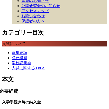
緊急のお知らせ
公開研究会のお知らせ
アクセスマップ
お問い合わせ
保護者の方へ
カテゴリー目次
入試について
募集要項
必要経費
学校説明会
入試に関する Q&A
本文
必要経費
入学手続き時の納入金