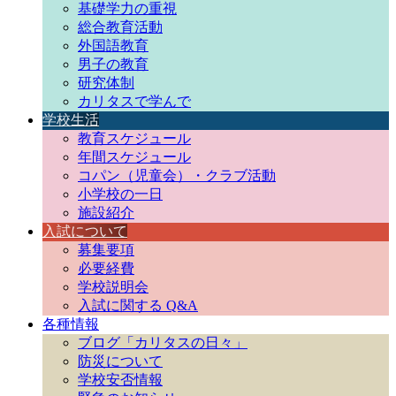
基礎学力の重視
総合教育活動
外国語教育
男子の教育
研究体制
カリタスで学んで
学校生活
教育スケジュール
年間スケジュール
コパン（児童会）・クラブ活動
小学校の一日
施設紹介
入試に
ついて
募集要項
必要経費
学校説明会
入試に関する Q&A
各種情報
ブログ「カリタスの日々」
防災について
学校安否情報