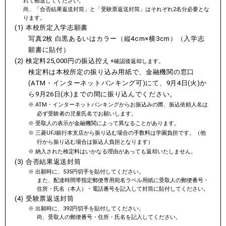
れて郵送してください。
尚、「合否結果返送封筒」と「受験票返送封筒」はそれぞれ2名分必要とな
ります。
(1) 本校所定入学志願書
写真2枚 白黒あるいはカラー（縦4cm×横3cm）（入学志
願書に貼付）
(2) 検定料25,000円の振込控え
※確認後返却します。
検定料は本校所定の振り込み用紙で、金融機関の窓口
(ATM・インターネットバンキング可)にて、9月4日(火)か
ら9月26日(水)までの間に振り込んでください。
ATM・インターネットバンキングからお振込みの際、振込依頼人名は
必ず受験者の児童氏名でお願いします。
受取人の表示が金融機関によって異なることがあります。
三菱UFJ銀行本支店から振り込む場合の手数料は学園負担です。（他
行から振り込む場合は振込人負担となります）
納入された検定料はいかなる理由があっても返却いたしません。
(3) 合否結果返送封筒
出願時に、535円切手を貼付してください。
また、配達時間帯指定郵便専用宛名ラベル用紙に受取人の郵便番号・
住所・氏名（本人）・電話番号を記入して封筒に貼付してください。
(4) 受験票返送封筒
出願時に、392円切手を貼付してください。
尚、受取人の郵便番号・住所・氏名を記入してください。