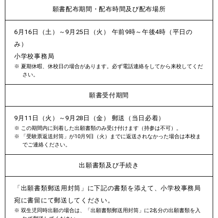
願書配布期間・
配布時間及び
配布場所
6月16日（土）～9月25日（火） 午前9時～午後4時（平日の
み）
小学校事務局
夏期休暇、休校日の場合があります。必ず電話連絡をしてから来校してくだ
さい。
願書受付期間
9月11日（火）～9月28日（金） 郵送（当日必着）
この期間内に到着した出願書類のみ受け付けます（持参は不可）。
「受験票返送封筒」が10月9日（火）までに返送されなかった場合は本校ま
でご連絡ください。
出願書類
及び手続き
「出願書類郵送用封筒」に下記の書類を添えて、小学校事務局
宛に書留にて郵送してください。
双生児同時出願の場合は、「出願書類郵送用封筒」に2名分の出願書類を入