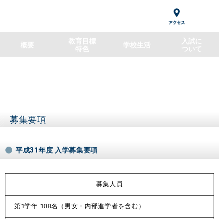
アクセス
カリタス小学校
教育目標
入試に
概要
学校生活
・
特色
ついて
募集要項
平成31年度 入学募集要項
募集人員
第1学年 108名（男女・内部進学者を含む）