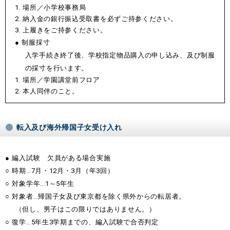
場所／小学校事務局
納入金の銀行振込受取書を必ずご持参ください。
上履きをご持参ください。
制服採寸
入学手続き終了後、学校指定物品購入の申し込み、及び制服
の採寸を行います。
場所／学園講堂前フロア
本人同伴のこと。
転入及び海外帰国子女受け入れ
編入試験 欠員がある場合実施
時期…7月・12月・3月（年3回）
対象学年…1～5年生
対象者…帰国子女及び東京都を除く県外からの転居者。
（但し、男子はこの限りではありません。）
復学…5年生3学期までの、編入試験で合否判定